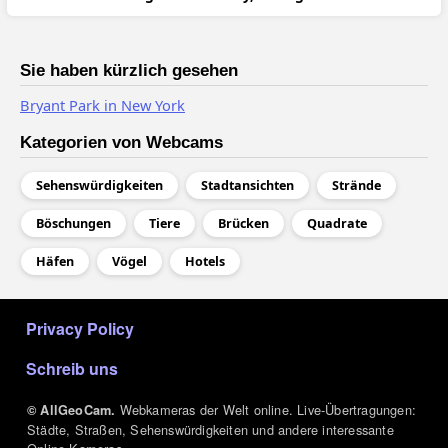
Sie haben kürzlich gesehen
Bryant Park in New York
Kategorien von Webcams
Sehenswürdigkeiten
Stadtansichten
Strände
Böschungen
Tiere
Brücken
Quadrate
Häfen
Vögel
Hotels
МЕНЮ В ПОДВАЛЕ
Privacy Policy
Schreib uns
Webkameras der Welt online. Live-Übertragungen:
© AllGeoCam.
Städte, Straßen, Sehenswürdigkeiten und andere interessante