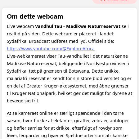
Om dette webcam
Live webcam
Vandhul Tau - Madikwe Naturreservat
se i
realtid på siden. Dette webcam er placeret i landet:
Sydafrika. Broadcast udføres med lyd.
Officiel side:
https://www.youtube.com/@ExploreAfrica
Live-webkameraet viser Tau-vandhullet i det naturskønne
Madikwe Naturreservat, beliggende i Nordvestprovinsen i
Sydafrika, tæt på grænsen til Botswana. Dette unikke,
malariafri reservat er kendt for sin store biodiversitet og er
en del af Greater Kruger-økosystemet, med åbne grænser
til Kruger Nationalpark, hvilket gør det muligt for dyrene at
bevæge sig frit.
At se kameraet online er særligt spændende i den tørre
sæson, hvor flokke af elefanter, giraffer, zebraer, antiloper
og bøfler samles for at drikke, efterfulgt af rovdyr som
løver, leoparder og hyæner. Sjældne arter som afrikanske