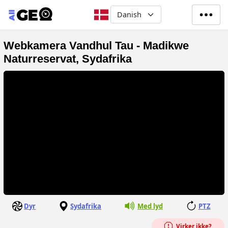
Gå til hovedindhold
Select your language
Webkamera Vandhul Tau - Madikwe
Naturreservat, Sydafrika
Dyr
Sydafrika
Med lyd
PTZ
Virker ikke?