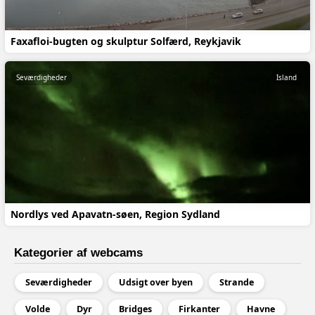
Faxafloi-bugten og skulptur Solfærd, Reykjavik
Seværdigheder
Island
Nordlys ved Apavatn-søen, Region Sydland
Kategorier af webcams
Seværdigheder
Udsigt over byen
Strande
Volde
Dyr
Bridges
Firkanter
Havne