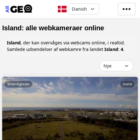
Gå til hovedindhold
Select your language
Island: alle webkameraer online
Island
, der kan overvåges via webcams online, i realtid.
Samlede udsendelser af webkamre fra landet
Island
:
4
.
Seværdigheder
Island