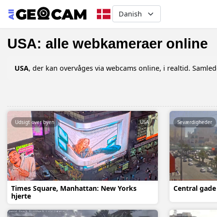
Select your language
USA: alle webkameraer online
USA
, der kan overvåges via webcams online, i realtid. Saml
Udsigt over byen
USA
Seværdigheder
Times Square, Manhattan: New Yorks
Central gade 
hjerte