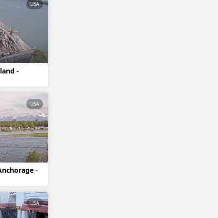
USA
land -
USA
Anchorage -
USA