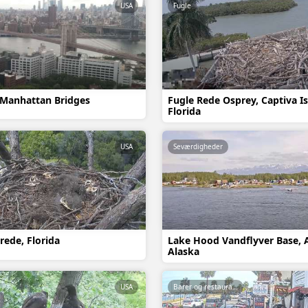
USA
Fugle
 Manhattan Bridges
Fugle Rede Osprey, Captiva Is
Florida
USA
Seværdigheder
rede, Florida
Lake Hood Vandflyver Base, 
Alaska
USA
Barer og restauranter