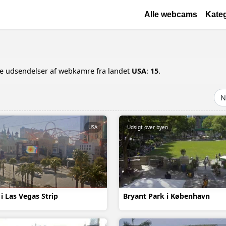
Gå til hovedindhold
Основная навиг
Alle webcams
Kateg
ede udsendelser af webkamre fra landet
USA
:
15
.
USA
Udsigt over byen
i Las Vegas Strip
Bryant Park i København