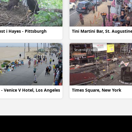
st i Hayes - Pittsburgh
Tini Martini Bar, St. Augustine
USA
Seværdigheder
 - Venice V Hotel, Los Angeles
Times Square, New York