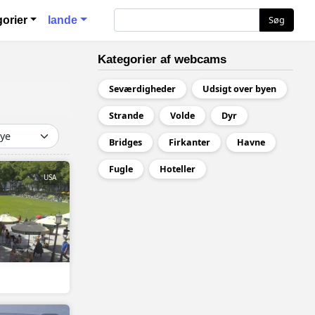
ация
Søg
Søg
orier
lande
Kategorier af webcams
Seværdigheder
Udsigt over byen
Strande
Volde
Dyr
Bridges
Firkanter
Havne
Fugle
Hoteller
USA