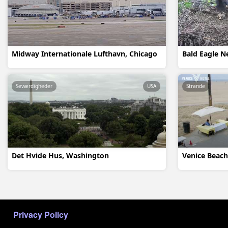
Midway Internationale Lufthavn, Chicago
Bald Eagle Ne
Seværdigheder
USA
Strande
Det Hvide Hus, Washington
Venice Beach
МЕНЮ В ПОДВАЛЕ
Privacy Policy