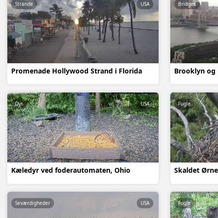
Strande
USA
Bridges
Promenade Hollywood Strand i Florida
Brooklyn og
Dyr
USA
Fugle
Kæledyr ved foderautomaten, Ohio
Skaldet Ørne
Seværdigheder
USA
Fugle