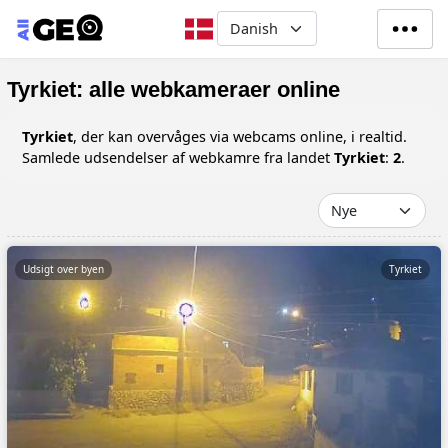
Gå til hovedindhold
Select your language
Tyrkiet: alle webkameraer online
Tyrkiet
, der kan overvåges via webcams online, i realtid.
Samlede udsendelser af webkamre fra landet
Tyrkiet
:
2
.
Udsigt over byen
Tyrkiet