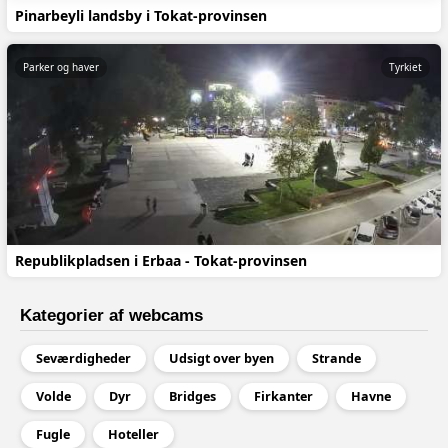
Pinarbeyli landsby i Tokat-provinsen
Parker og haver
Tyrkiet
Republikpladsen i Erbaa - Tokat-provinsen
Kategorier af webcams
Seværdigheder
Udsigt over byen
Strande
Volde
Dyr
Bridges
Firkanter
Havne
Fugle
Hoteller