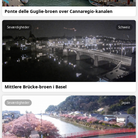
Ponte delle Guglie-broen over Cannaregio-kanalen
Seværdigheder
Schweiz
Mittlere Brücke-broen i Basel
Seværdigheder
Japan