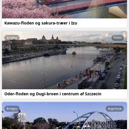
Kawazu-floden og sakura-træer i Izu
Bridges
Polen
Oder-floden og Dugi-broen i centrum af Szczecin
Bridges
Argentina