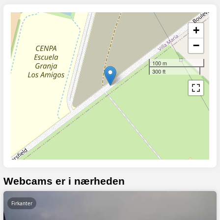
+
−
100 m
300 ft
Webcams er i nærheden
Firkanter