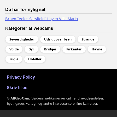
Du har for nylig set
Broen "Veles Sarsfield" i byen Villa Maria
Kategorier af webcams
Seværdigheder
Udsigt over byen
Strande
Volde
Dyr
Bridges
Firkanter
Havne
Fugle
Hoteller
МЕНЮ В ПОДВАЛЕ
Privacy Policy
Skriv til os
Verdens webkameraer online. Live-udsendelser:
© AllGeoCam.
byer, gader, vartegn og andre interessante online-kameraer.