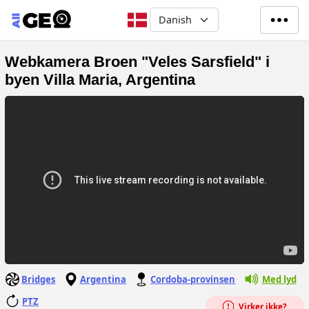
Gå til hovedindhold
Select your language
Webkamera Broen "Veles Sarsfield" i
byen Villa Maria, Argentina
Bridges
Argentina
Cordoba-provinsen
Med lyd
PTZ
Virker ikke?