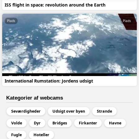
ISS flight in space: revolution around the Earth
Plads
Plads
International Rumstation: Jordens udsigt
Kategorier af webcams
Seværdigheder
Udsigt over byen
Strande
Volde
Dyr
Bridges
Firkanter
Havne
Fugle
Hoteller