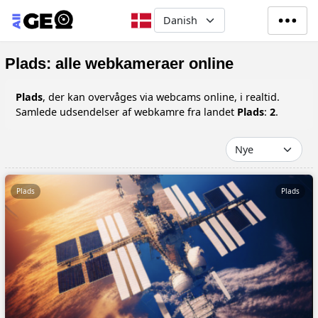
Gå til hovedindhold
Select your language
Plads: alle webkameraer online
Plads
, der kan overvåges via webcams online, i realtid.
Samlede udsendelser af webkamre fra landet
Plads
:
2
.
Plads
Plads