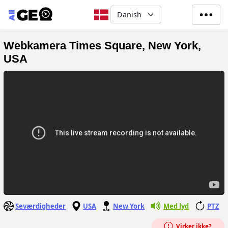
Gå til hovedindhold
Select your language
Webkamera Times Square, New York,
USA
Seværdigheder
USA
New York
Med lyd
PTZ
Virker ikke?