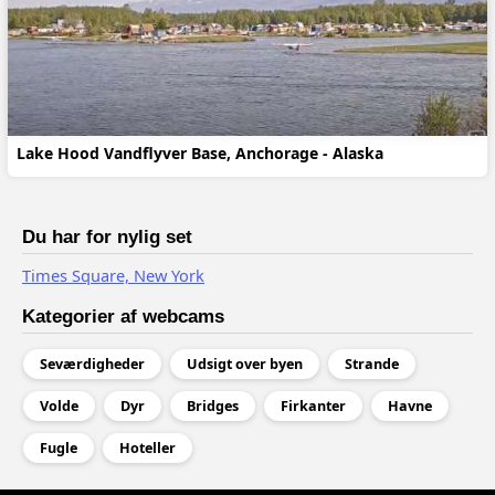
Lake Hood Vandflyver Base, Anchorage - Alaska
Du har for nylig set
Times Square, New York
Kategorier af webcams
Seværdigheder
Udsigt over byen
Strande
Volde
Dyr
Bridges
Firkanter
Havne
Fugle
Hoteller