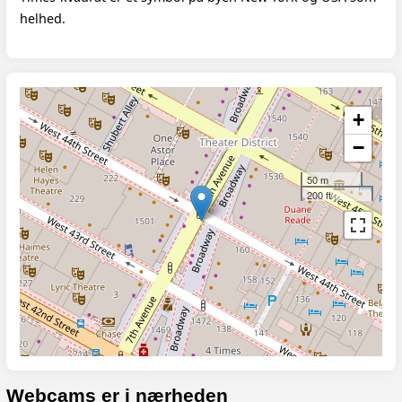
helhed.
+
−
50 m
200 ft
Webcams er i nærheden