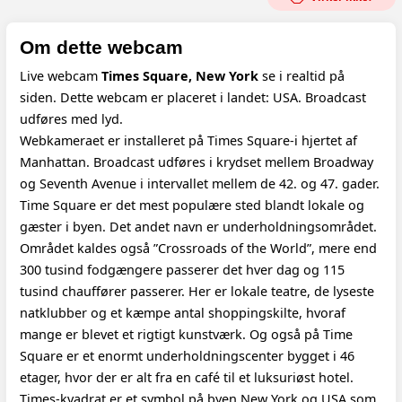
Om dette webcam
Live webcam
Times Square, New York
se i realtid på
siden. Dette webcam er placeret i landet: USA. Broadcast
udføres med lyd.
Webkameraet er installeret på Times Square-i hjertet af
Manhattan. Broadcast udføres i krydset mellem Broadway
og Seventh Avenue i intervallet mellem de 42. og 47. gader.
Time Square er det mest populære sted blandt lokale og
gæster i byen. Det andet navn er underholdningsområdet.
Området kaldes også ”Crossroads of the World”, mere end
300 tusind fodgængere passerer det hver dag og 115
tusind chauffører passerer. Her er lokale teatre, de lyseste
natklubber og et kæmpe antal shoppingskilte, hvoraf
mange er blevet et rigtigt kunstværk. Og også på Time
Square er et enormt underholdningscenter bygget i 46
etager, hvor der er alt fra en café til et luksuriøst hotel.
Times-kvadrat er et symbol på byen New York og USA som