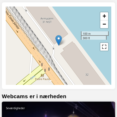
+
−
100 m
300 ft
Webcams er i nærheden
Seværdigheder