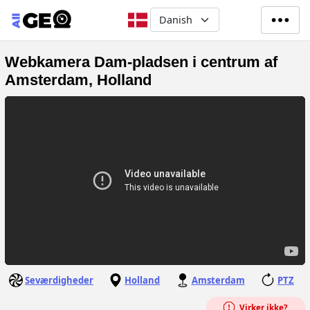
Gå til hovedindhold
Select your language
Webkamera Dam-pladsen i centrum af
Amsterdam, Holland
Seværdigheder
Holland
Amsterdam
PTZ
Virker ikke?