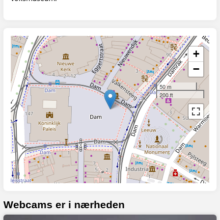
+
−
50 m
200 ft
Webcams er i nærheden