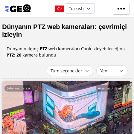
Ana içeriğe atla
Select your language
Dünyanın PTZ web kameraları: çevrimiçi
izleyin
Dünyanın ilginç
PTZ
web kameraları Canlı izleyebileceğiniz.
PTZ
:
26
kamera bulundu
Şehir manzarası
Amerika Birleşik Devletleri