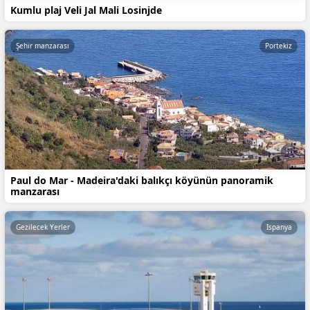
Kumlu plaj Veli Jal Mali Losinjde
Şehir manzarası
Portekiz
Paul do Mar - Madeira'daki balıkçı köyünün panoramik
manzarası
Gezilecek Yerler
Ispanya