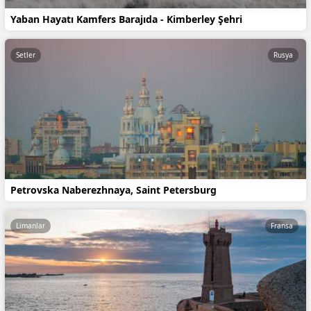
Yaban Hayatı Kamfers Barajıda - Kimberley Şehri
Setler
Rusya
Petrovska Naberezhnaya, Saint Petersburg
Limanlar
Fransa