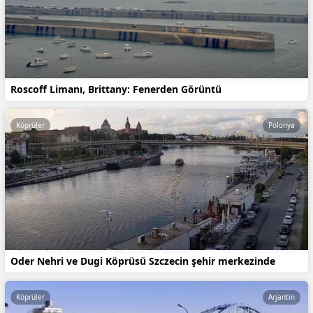
Roscoff Limanı, Brittany: Fenerden Görüntü
Köprüler
Polonya
Oder Nehri ve Dugi Köprüsü Szczecin şehir merkezinde
Köprüler
Arjantin