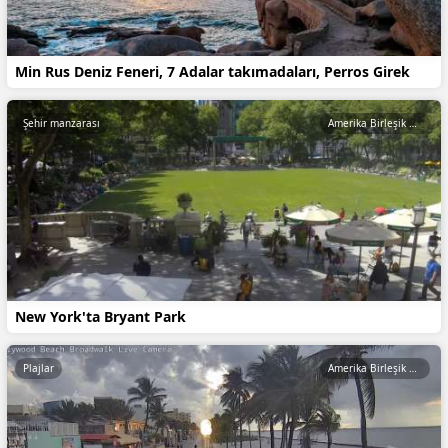
Min Rus Deniz Feneri, 7 Adalar takımadaları, Perros Girek
Şehir manzarası
Amerika Birleşik Devletleri
New York'ta Bryant Park
Plajlar
Amerika Birleşik Devletleri