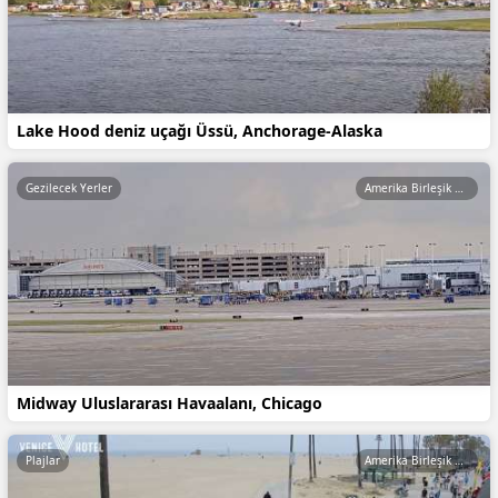
Lake Hood deniz uçağı Üssü, Anchorage-Alaska
Gezilecek Yerler
Amerika Birleşik Devletleri
Midway Uluslararası Havaalanı, Chicago
Plajlar
Amerika Birleşik Devletleri