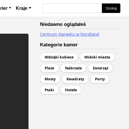
я
Szukaj
Szukaj
rier
Kraje
Niedawno oglądałeś
Centrum Narwiku w Nordland
Kategorie kamer
Wdzięki kobiece
Widoki miasta
Plaże
Nabrzeże
Zwierząt
Mosty
Kwadraty
Porty
Ptaki
Hotele