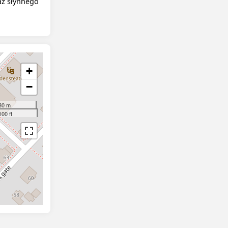
raz słynnego
+
−
30 m
100 ft