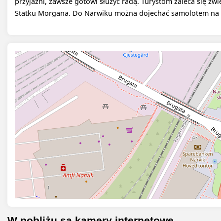
przyjaźni, zawsze gotowi służyć radą. Turystom zaleca się zwi
Statku Morgana. Do Narwiku można dojechać samolotem na l
W pobliżu są kamery internetowe