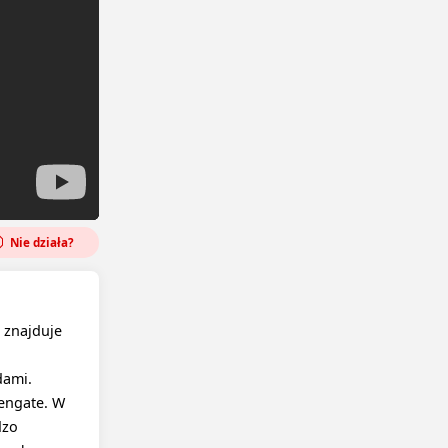
Nie działa?
 znajduje
dami.
engate. W
dzo