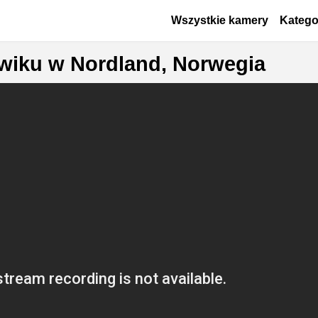
Przejdź do treści
Основная навигаци
Wszystkie kamery
Katego
wiku w Nordland, Norwegia