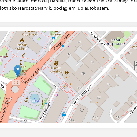
edzenie latarni morskiej Bareille, francuskiego Miejsca Pamięci o
otnisko Hardstat/Narvik, pociągiem lub autobusem.