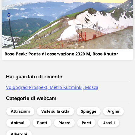
Rose Peak: Ponte di osservazione 2320 M, Rose Khutor
Hai guardato di recente
Volgograd Prospekt, Metro Kuzminki, Mosca
Categorie di webcam
Attrazioni
Viste sulla città
Spiagge
Argini
Animali
Ponti
Piazze
Porti
Uccelli
Alberghi