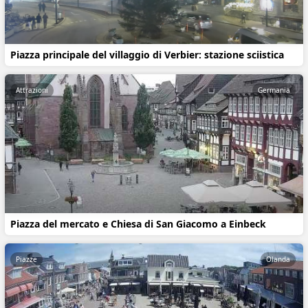
Piazza principale del villaggio di Verbier: stazione sciistica
Attrazioni
Germania
Piazza del mercato e Chiesa di San Giacomo a Einbeck
Piazze
Olanda