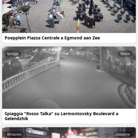
Poepplein Piazza Centrale a Egmond aan Zee
Spiagge
Russia
Spiaggia "Rosso Talka" su Lermontovsky Boulevard a
Gelendzhik
Attrazioni
Giappone