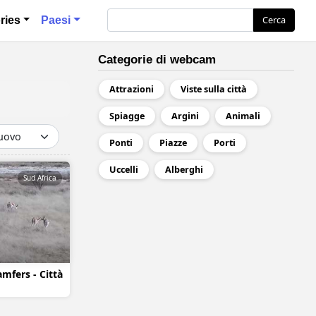
ия
Cerca
Cerca
ries
Paesi
Categorie di webcam
Attrazioni
Viste sulla città
Spiagge
Argini
Animali
Ponti
Piazze
Porti
Uccelli
Alberghi
Sud Africa
amfers - Città