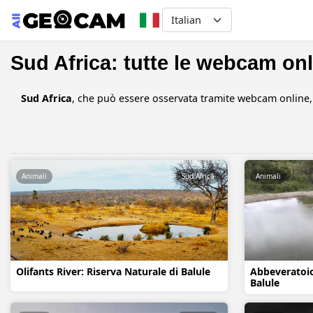
Select your language
Sud Africa: tutte le webcam on
Sud Africa
, che può essere osservata tramite webcam online, 
Animali
Sud Africa
Animali
Olifants River: Riserva Naturale di Balule
Abbeveratoio
Balule