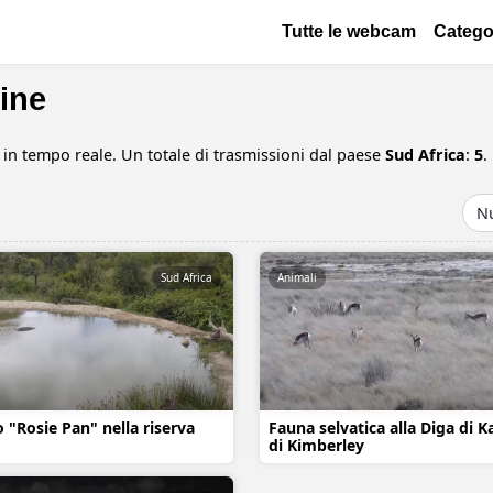
Salta al contenuto principale
Основная навигац
Tutte le webcam
Catego
line
in tempo reale. Un totale di trasmissioni dal paese
Sud Africa
:
5
.
Sud Africa
Animali
 "Rosie Pan" nella riserva
Fauna selvatica alla Diga di K
di Kimberley