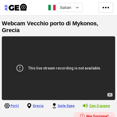
Salta al contenuto principale
Select your language
Webcam Vecchio porto di Mykonos,
Grecia
Porti
Grecia
Isole Egee
Con il suono
Non funziona?