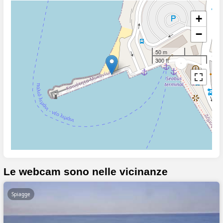
+
−
50 m
300 ft
Le webcam sono nelle vicinanze
Spiagge