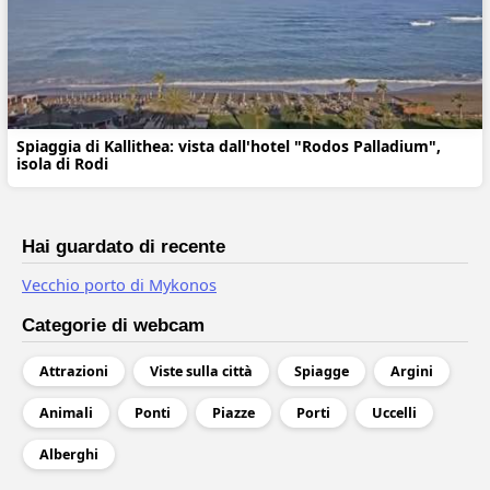
Spiaggia di Kallithea: vista dall'hotel "Rodos Palladium",
isola di Rodi
Hai guardato di recente
Vecchio porto di Mykonos
Categorie di webcam
Attrazioni
Viste sulla città
Spiagge
Argini
Animali
Ponti
Piazze
Porti
Uccelli
Alberghi