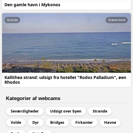
Den gamle havn i Mykonos
Strande
Grækenland
Kallithea strand: udsigt fra hotellet "Rodos Palladium", øen
Rhodos
Kategorier af webcams
Seværdigheder
Udsigt over byen
Strande
Volde
Dyr
Bridges
Firkanter
Havne