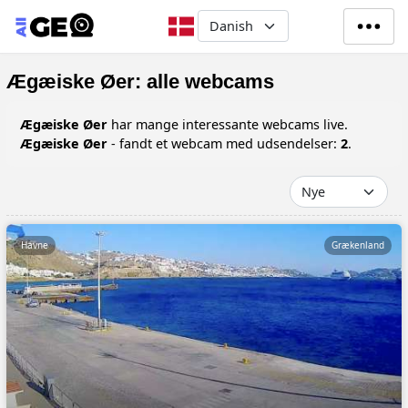
Gå til hovedindhold
Select your language
Ægæiske Øer: alle webcams
Ægæiske Øer
har mange interessante webcams live.
Ægæiske Øer
- fandt et webcam med udsendelser:
2
.
Havne
Grækenland