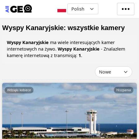
Przejdź do treści
Select your language
Wyspy Kanaryjskie: wszystkie kamery
Wyspy Kanaryjskie
ma wiele interesujących kamer
internetowych na żywo.
Wyspy Kanaryjskie
- Znalazłem
kamerę internetową z transmisją:
1
.
Wdzięki kobiece
Hiszpania