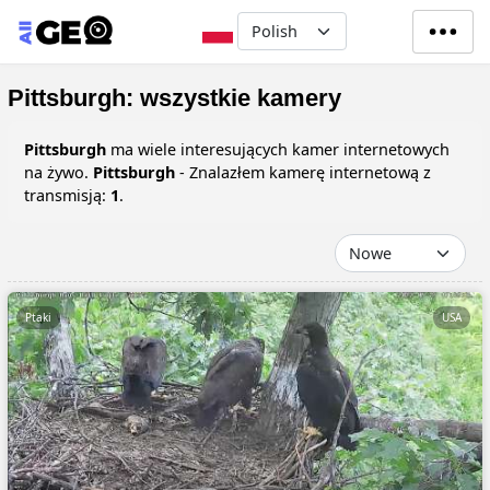
Przejdź do treści
Select your language
Pittsburgh: wszystkie kamery
Pittsburgh
ma wiele interesujących kamer internetowych
na żywo.
Pittsburgh
- Znalazłem kamerę internetową z
transmisją:
1
.
Ptaki
USA