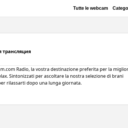
Salta al contenuto principale
Основная навигац
Tutte le webcam
Catego
 трансляция
.com Radio, la vostra destinazione preferita per la miglio
elax. Sintonizzati per ascoltare la nostra selezione di brani
er rilassarti dopo una lunga giornata.