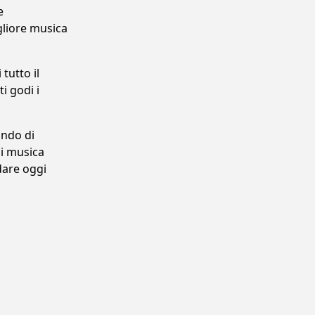
e
gliore musica
tutto il
i godi i
ando di
di musica
dare oggi