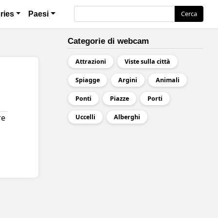
ия
Cerca
Cerca
ries
Paesi
Categorie di webcam
Attrazioni
Viste sulla città
Spiagge
Argini
Animali
Ponti
Piazze
Porti
re
Uccelli
Alberghi