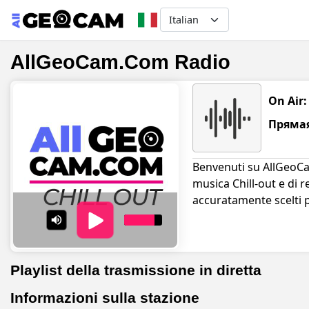
Select your language
AllGeoCam.Com Radio
On Air:
Прямая
Benvenuti su AllGeoCam
musica Chill-out e di r
accuratamente scelti p
Playlist della trasmissione in diretta
Informazioni sulla stazione