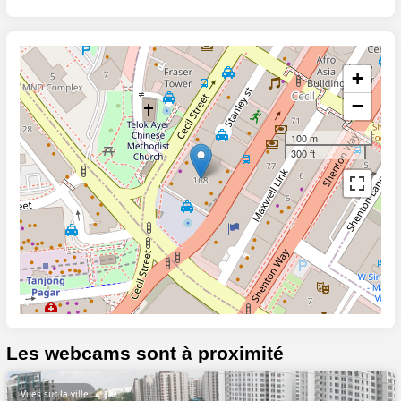
+
−
100 m
300 ft
Les webcams sont à proximité
Vues sur la ville