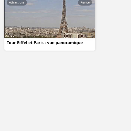
Attractions
France
Tour Eiffel et Paris : vue panoramique