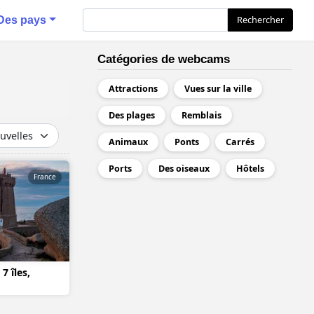
Rechercher
Rechercher
Des pays
Catégories de webcams
Attractions
Vues sur la ville
Des plages
Remblais
Animaux
Ponts
Carrés
Ports
Des oiseaux
Hôtels
France
7 îles,