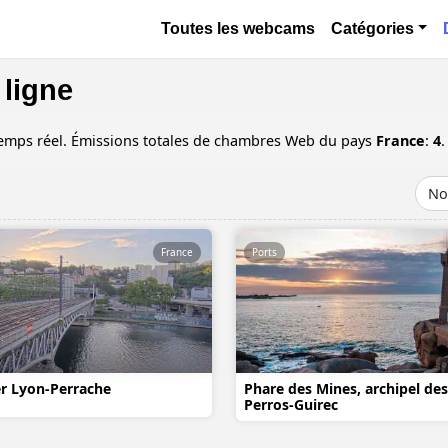
Aller au contenu principal
Основная навигация
Toutes les webcams
Catégories
 ligne
 temps réel. Émissions totales de chambres Web du pays
France
:
4
.
France
Ports
r Lyon-Perrache
Phare des Mines, archipel des 
Perros-Guirec