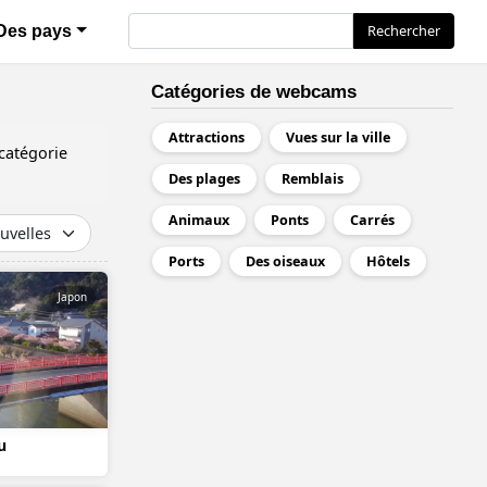
Rechercher
Rechercher
Des pays
Catégories de webcams
Attractions
Vues sur la ville
 catégorie
Des plages
Remblais
Animaux
Ponts
Carrés
Ports
Des oiseaux
Hôtels
Japon
u