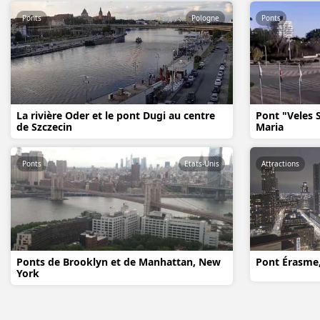
Ponts
Pologne
Ponts
La rivière Oder et le pont Dugi au centre
Pont "Veles Sa
de Szczecin
Maria
Ponts
Etats-Unis
Attractions
Ponts de Brooklyn et de Manhattan, New
Pont Érasme
York