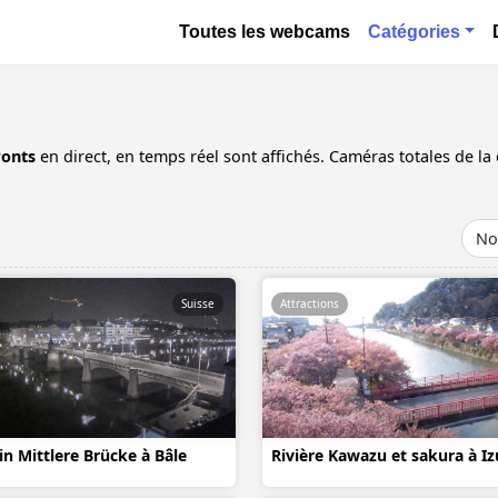
Aller au contenu principal
Основная навигация
Toutes les webcams
Catégories
onts
en direct, en temps réel sont affichés. Caméras totales de la
Suisse
Attractions
in Mittlere Brücke à Bâle
Rivière Kawazu et sakura à Iz