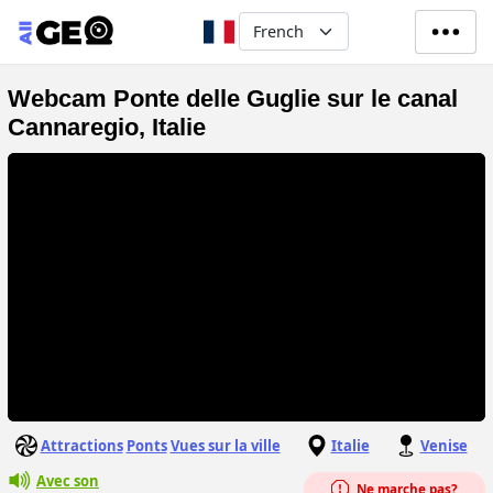
Aller au contenu principal
Select your language
Webcam Ponte delle Guglie sur le canal
Cannaregio, Italie
Attractions
Ponts
Vues sur la ville
Italie
Venise
Avec son
Ne marche pas?