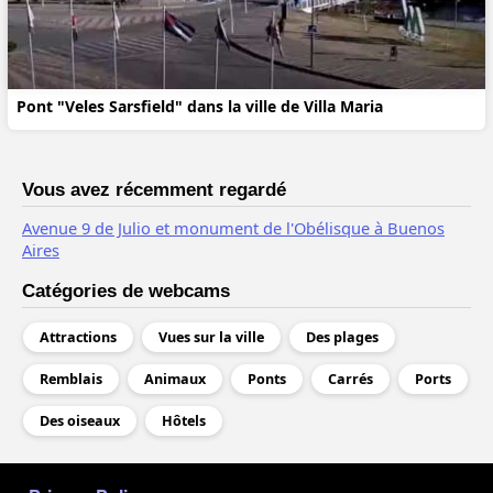
Pont "Veles Sarsfield" dans la ville de Villa Maria
Vous avez récemment regardé
Avenue 9 de Julio et monument de l'Obélisque à Buenos
Aires
Catégories de webcams
Attractions
Vues sur la ville
Des plages
Remblais
Animaux
Ponts
Carrés
Ports
Des oiseaux
Hôtels
МЕНЮ В ПОДВАЛЕ