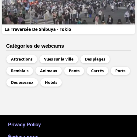
La Traversée De Shibuya - Tokio
Catégories de webcams
Attractions
Vues sur la ville
Des plages
Remblais
Animaux
Ponts
Carrés
Ports
Des oiseaux
Hôtels
МЕНЮ В ПОДВАЛЕ
Privacy Policy
Écrivez-nous