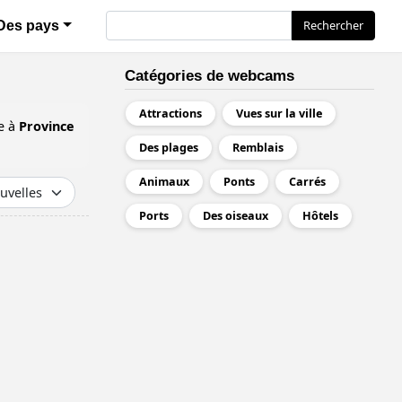
Rechercher
Rechercher
Des pays
Catégories de webcams
Attractions
Vues sur la ville
e à
Province
Des plages
Remblais
Animaux
Ponts
Carrés
Ports
Des oiseaux
Hôtels