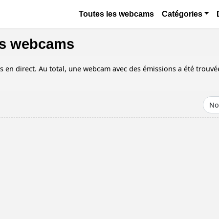
Aller au contenu principal
Основная навигация
Toutes les webcams
Catégories
les webcams
en direct. Au total, une webcam avec des émissions a été trouvé