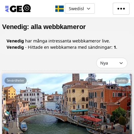
Hoppa till huvudinnehåll
Select your language
Venedig: alla webbkameror
Venedig
har många intressanta webbkameror live.
Venedig
- Hittade en webbkamera med sändningar:
1
.
Sevärdheter
Italien