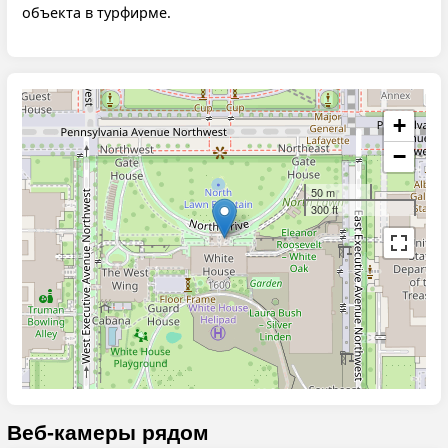
объекта в турфирме.
+
−
50 m
300 ft
Веб-камеры рядом