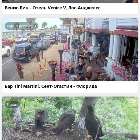
Венис-Бич - Отель Venice V, Лос-Анджелес
Бары и рестораны
Бар Tini Martini, Сент-Огастин - Флорида
Птицы