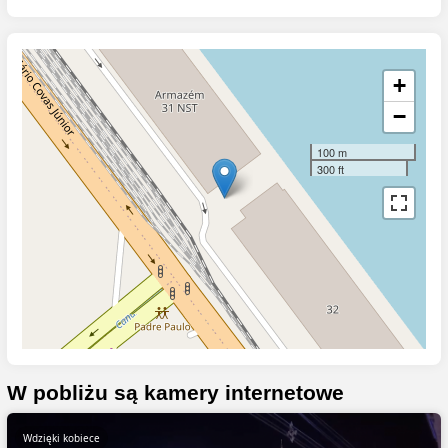
+
−
100 m
300 ft
W pobliżu są kamery internetowe
Wdzięki kobiece