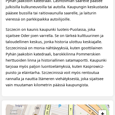
Pyhän Jaakobin katedraali. Lashtovnian saarelle pääsee
julkisilla kulkuneuvoilla tai autolla. Kaupungin keskustasta
pääsee bussilla tai raitiovaunulla saarelle, ja laiturin
vieressä on parkkipaikka autoilijoille.
Szczecin on kaunis kaupunki luoteis-Puolassa, joka
sijaitsee Oder-joen varrella. Se on tärkeä kulttuurinen ja
taloudellinen keskus, jonka historia ulottuu keskiajalle.
Szczecinissä on monia nähtävyyksiä, kuten goottilainen
Pyhän Jaakobin katedraali, barokkilinna Pommerskien
herttuoiden linna ja historiallinen satamaportti. Kaupunki
tarjoaa myös paljon luontoelämyksiä, kuten Kasprowicz-
puisto ja eläintarha. Szczecinissä voit myös rentoutua
rannalla ja nauttia Itämeren viehätyksestä, joka sijaitsee
vain muutaman kilometrin päässä kaupungista.
+