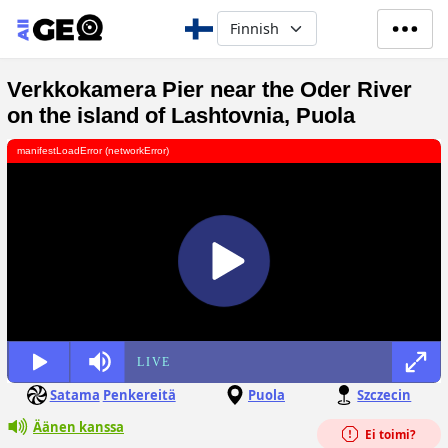
Hyppää pääsisältöön
Select your language
Verkkokamera Pier near the Oder River
on the island of Lashtovnia, Puola
manifestLoadError (networkError)
LIVE
Satama
Penkereitä
Puola
Szczecin
Äänen kanssa
Ei toimi?