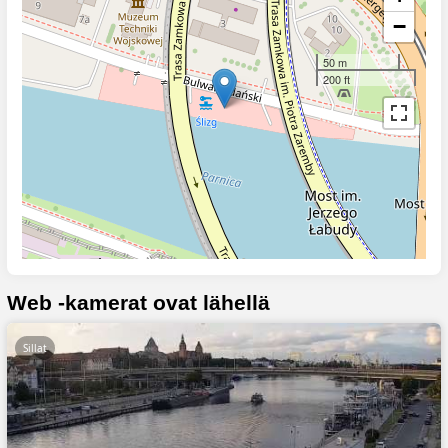
−
50 m
200 ft
Web -kamerat ovat lähellä
Sillat