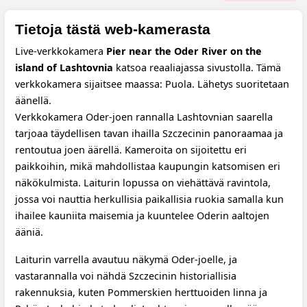
Tietoja tästä web-kamerasta
Live-verkkokamera
Pier near the Oder River on the
island of Lashtovnia
katsoa reaaliajassa sivustolla. Tämä
verkkokamera sijaitsee maassa: Puola. Lähetys suoritetaan
äänellä.
Verkkokamera Oder-joen rannalla Lashtovnian saarella
tarjoaa täydellisen tavan ihailla Szczecinin panoraamaa ja
rentoutua joen äärellä. Kameroita on sijoitettu eri
paikkoihin, mikä mahdollistaa kaupungin katsomisen eri
näkökulmista. Laiturin lopussa on viehättävä ravintola,
jossa voi nauttia herkullisia paikallisia ruokia samalla kun
ihailee kauniita maisemia ja kuuntelee Oderin aaltojen
ääniä.
Laiturin varrella avautuu näkymä Oder-joelle, ja
vastarannalla voi nähdä Szczecinin historiallisia
rakennuksia, kuten Pommerskien herttuoiden linna ja