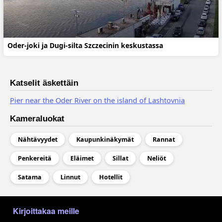
Oder-joki ja Dugi-silta Szczecinin keskustassa
Katselit äskettäin
Pier near the Oder River on the island of Lashtovnia
Kameraluokat
Nähtävyydet
Kaupunkinäkymät
Rannat
Penkereitä
Eläimet
Sillat
Neliöt
Satama
Linnut
Hotellit
МЕНЮ В ПОДВАЛЕ
Kirjoittakaa meille