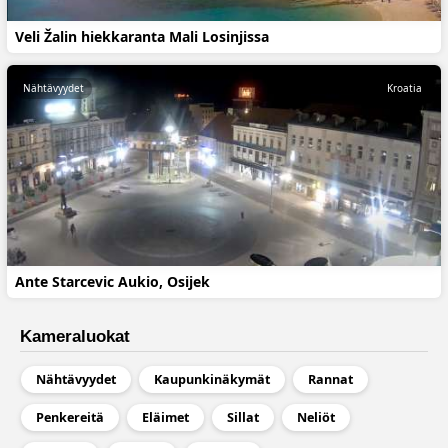
Veli Žalin hiekkaranta Mali Losinjissa
Nähtävyydet
Kroatia
Ante Starcevic Aukio, Osijek
Kameraluokat
Nähtävyydet
Kaupunkinäkymät
Rannat
Penkereitä
Eläimet
Sillat
Neliöt