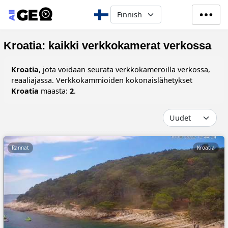
Hyppää pääsisältöön
Select your language
Kroatia: kaikki verkkokamerat verkossa
Kroatia
, jota voidaan seurata verkkokameroilla verkossa,
reaaliajassa. Verkkokammioiden kokonaislähetykset
Kroatia
maasta:
2
.
Rannat
Kroatia