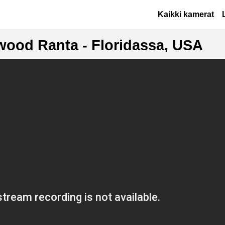
Hyppää pääsisältöön
Основная на
Kaikki kamerat
wood Ranta - Floridassa, USA