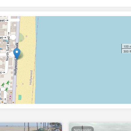
100 
300 f
Nähtävyydet