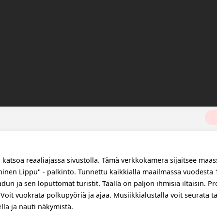
a
katsoa reaaliajassa sivustolla. Tämä verkkokamera sijaitsee maas
ininen Lippu" - palkinto. Tunnettu kaikkialla maailmassa vuodesta 
n ja sen loputtomat turistit. Täällä on paljon ihmisiä iltaisin. 
Voit vuokrata polkupyöriä ja ajaa. Musiikkialustalla voit seurata ta
lla ja nauti näkymistä.