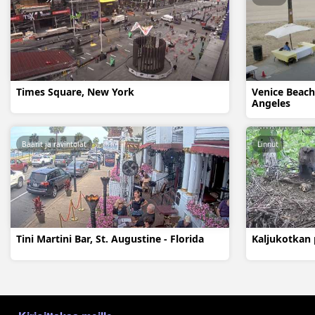
Times Square, New York
Venice Beach 
Angeles
Baarit ja ravintolat
Linnut
Tini Martini Bar, St. Augustine - Florida
Kaljukotkan 
МЕНЮ В ПОДВАЛЕ