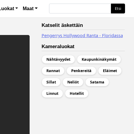
вигация
Etsi
Etsi
Luokat
Maat
Katselit äskettäin
Pengerrys Hollywood Ranta - Floridassa
Kameraluokat
Nähtävyydet
Kaupunkinäkymät
Rannat
Penkereitä
Eläimet
Sillat
Neliöt
Satama
Linnut
Hotellit