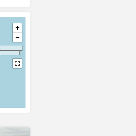
+
−
m
t