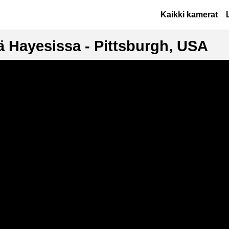
Hyppää pääsisältöön
Основная на
Kaikki kamerat
 Hayesissa - Pittsburgh, USA