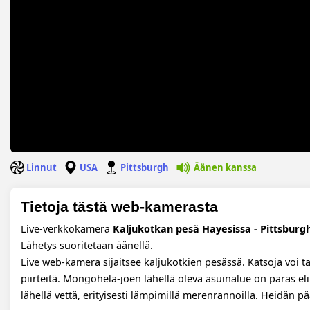
Linnut
USA
Pittsburgh
Äänen kanssa
Tietoja tästä web-kamerasta
Live-verkkokamera
Kaljukotkan pesä Hayesissa - Pittsburg
Lähetys suoritetaan äänellä.
Live web-kamera sijaitsee kaljukotkien pesässä. Katsoja voi t
piirteitä. Mongohela-joen lähellä oleva asuinalue on paras elin
lähellä vettä, erityisesti lämpimillä merenrannoilla. Heidän pä