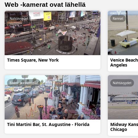
Web -kamerat ovat lähellä
Nähtävyydet
Rannat
Times Square, New York
Venice Beach 
Angeles
Baarit ja ravintolat
Nähtävyydet
Tini Martini Bar, St. Augustine - Florida
Midway Kans
Chicago