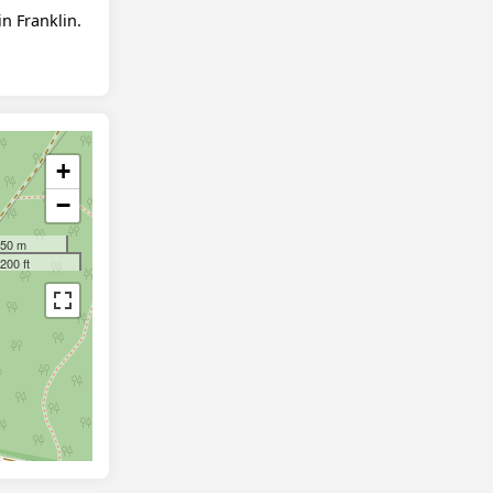
n Franklin.
+
−
50 m
200 ft