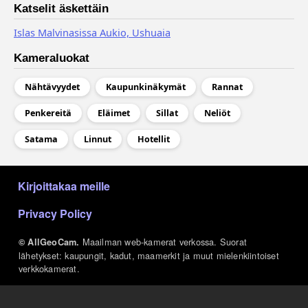
Katselit äskettäin
Islas Malvinasissa Aukio, Ushuaia
Kameraluokat
Nähtävyydet
Kaupunkinäkymät
Rannat
Penkereitä
Eläimet
Sillat
Neliöt
Satama
Linnut
Hotellit
МЕНЮ В ПОДВАЛЕ
Kirjoittakaa meille
Privacy Policy
Maailman web-kamerat verkossa. Suorat
© AllGeoCam.
lähetykset: kaupungit, kadut, maamerkit ja muut mielenkiintoiset
verkkokamerat.