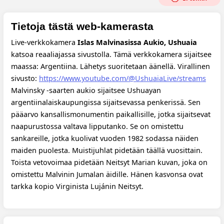
Tietoja tästä web-kamerasta
Live-verkkokamera
Islas Malvinasissa Aukio, Ushuaia
katsoa reaaliajassa sivustolla. Tämä verkkokamera sijaitsee
maassa: Argentiina. Lähetys suoritetaan äänellä.
Virallinen
sivusto:
https://www.youtube.com/@UshuaiaLive/streams
Malvinsky -saarten aukio sijaitsee Ushuayan
argentiinalaiskaupungissa sijaitsevassa penkerissä. Sen
pääarvo kansallismonumentin paikallisille, jotka sijaitsevat
naapurustossa valtava lipputanko. Se on omistettu
sankareille, jotka kuolivat vuoden 1982 sodassa näiden
maiden puolesta. Muistijuhlat pidetään täällä vuosittain.
Toista vetovoimaa pidetään Neitsyt Marian kuvan, joka on
omistettu Malvinin Jumalan äidille. Hänen kasvonsa ovat
tarkka kopio Virginista Lujánin Neitsyt.