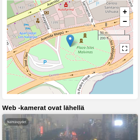
+
−
50 m
200 ft
Web -kamerat ovat lähellä
Nähtävyydet