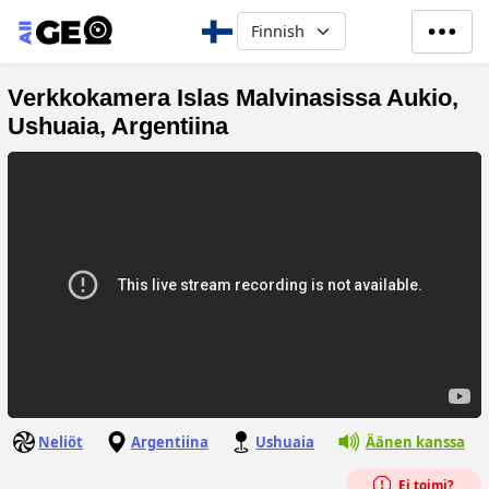
Hyppää pääsisältöön
Select your language
Verkkokamera Islas Malvinasissa Aukio,
Ushuaia, Argentiina
Neliöt
Argentiina
Ushuaia
Äänen kanssa
Ei toimi?