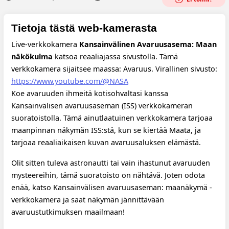
Tietoja tästä web-kamerasta
Live-verkkokamera
Kansainvälinen Avaruusasema: Maan
näkökulma
katsoa reaaliajassa sivustolla. Tämä
verkkokamera sijaitsee maassa: Avaruus.
Virallinen sivusto:
https://www.youtube.com/@NASA
Koe avaruuden ihmeitä kotisohvaltasi kanssa
Kansainvälisen avaruusaseman (ISS) verkkokameran
suoratoistolla. Tämä ainutlaatuinen verkkokamera tarjoaa
maanpinnan näkymän ISS:stä, kun se kiertää Maata, ja
tarjoaa reaaliaikaisen kuvan avaruusaluksen elämästä.
Olit sitten tuleva astronautti tai vain ihastunut avaruuden
mysteereihin, tämä suoratoisto on nähtävä. Joten odota
enää, katso Kansainvälisen avaruusaseman: maanäkymä -
verkkokamera ja saat näkymän jännittävään
avaruustutkimuksen maailmaan!