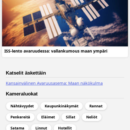
ISS-lento avaruudessa: vallankumous maan ympäri
Katselit äskettäin
Kansainvälinen Avaruusasema: Maan näkökulma
Kameraluokat
Nähtävyydet
Kaupunkinäkymät
Rannat
Penkereitä
Eläimet
Sillat
Neliöt
Satama
Linnut
Hotellit