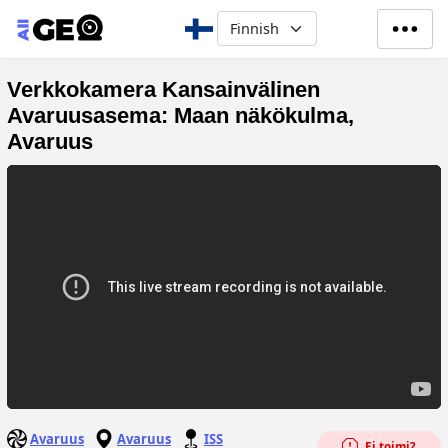
Hyppää pääsisältöön
Select your language
Verkkokamera Kansainvälinen
Avaruusasema: Maan näkökulma,
Avaruus
Avaruus
Avaruus
ISS
Ei toimi?