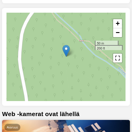
+
−
50 m
200 ft
Web -kamerat ovat lähellä
Avaruus