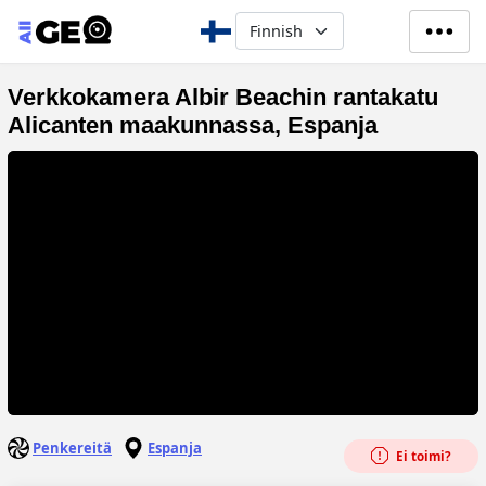
Hyppää pääsisältöön
Select your language
Verkkokamera Albir Beachin rantakatu
Alicanten maakunnassa, Espanja
Penkereitä
Espanja
Ei toimi?