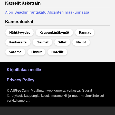
Katselit äskettäin
Albir Beachin rantakatu Alicanten maakunnassa
Kameraluokat
Nähtävyydet
Kaupunkinäkymät
Rannat
Penkereitä
Eläimet
Sillat
Neliöt
Satama
Linnut
Hotellit
МЕНЮ В ПОДВАЛЕ
Kirjoittakaa meille
Privacy Policy
Maailman web-kamerat verkossa. Suorat
© AllGeoCam.
lähetykset: kaupungit, kadut, maamerkit ja muut mielenkiintoiset
verkkokamerat.