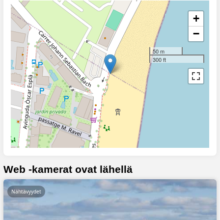
+
−
50 m
300 ft
Web -kamerat ovat lähellä
Nähtävyydet