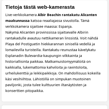
Tietoja tästä web-kamerasta
Live-verkkokamera
Albir Beachin rantakatu Alicanten
maakunnassa
katsoa reaaliajassa sivustolla. Tämä
verkkokamera sijaitsee maassa: Espanja.
Näkymä Alicanten provinssissa sijaitsevalle Albirin
rantakadulle avautuu nettikameran linssistä. Voit nähdä
Playa del Postiguetin hiekkarannan sinisellä vedellä ja
lomailevilla turisteilla. Rantakatu reunustaa kävelykatu
Esplanadin Bulevardia-kaupungin vilkkainta ja
historiallisinta paikkaa. Matkamuistomyymälöitä on
kaikkialla, lukemattomia kahviloita ja ravintoloita,
urheilukenttiä ja leikkipaikkoja. On mahdollisuus kokeilla
käsi vesihiihtoa. Lähistöllä on simpukan muotoinen
paviljonki, josta tulee kulttuurien iltanäytösten ja
konserttien pitopaikka.