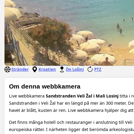
Stränder
Kroatien
Ön Lošinj
PTZ
Om denna webbkamera
Live webbkamera
Sandstranden Veli Žal i Mali Losinj
titta i
Sandstranden i Veli Žal har en längd på mer än 300 meter. Det
havet är blått, kusten är ren. Live webbkamera hjälper dig at
Det finns många hotell och restauranger i anslutning till Ve
europeiska rätter. I närheten ligger det berömda arkeologis