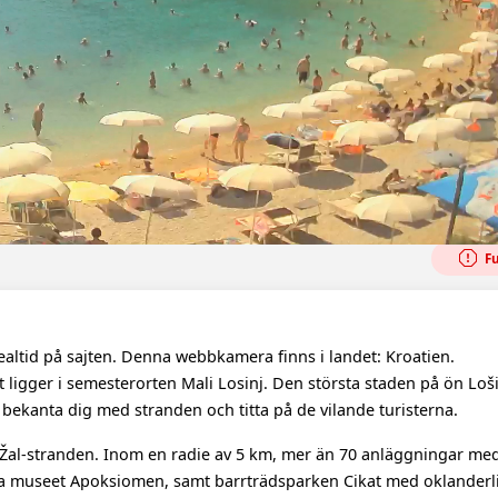
Fu
 realtid på sajten. Denna webbkamera finns i landet: Kroatien.
 ligger i semesterorten Mali Losinj. Den största staden på ön Lošin
t bekanta dig med stranden och titta på de vilande turisterna.
li Žal-stranden. Inom en radie av 5 km, mer än 70 anläggningar me
ka museet Apoksiomen, samt barrträdsparken Cikat med oklanderli