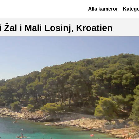
Hoppa till huvudinnehåll
Основная навиг
Alla kameror
Katego
al i Mali Losinj, Kroatien