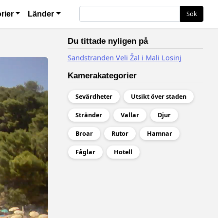
ация
Sök
Sök
rier
Länder
Du tittade nyligen på
Sandstranden Veli Žal i Mali Losinj
Kamerakategorier
Sevärdheter
Utsikt över staden
Stränder
Vallar
Djur
Broar
Rutor
Hamnar
Fåglar
Hotell