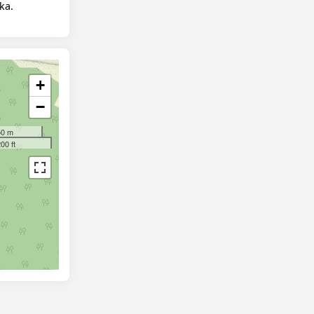
ka.
+
−
50 m
00 ft