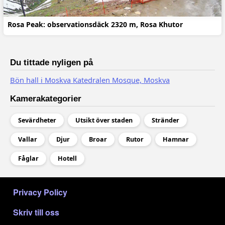
Rosa Peak: observationsdäck 2320 m, Rosa Khutor
Du tittade nyligen på
Bön hall i Moskva Katedralen Mosque, Moskva
Kamerakategorier
Sevärdheter
Utsikt över staden
Stränder
Vallar
Djur
Broar
Rutor
Hamnar
Fåglar
Hotell
МЕНЮ В ПОДВАЛЕ
Privacy Policy
Skriv till oss