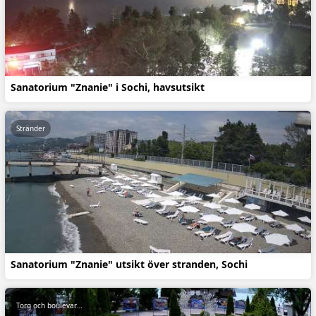
Sanatorium "Znanie" i Sochi, havsutsikt
Stränder
Sanatorium "Znanie" utsikt över stranden, Sochi
Torg och boulevarder