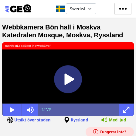
Hoppa till huvudinnehåll
Select your language
Webbkamera Bön hall i Moskva
Katedralen Mosque, Moskva, Ryssland
manifestLoadError (networkError)
LIVE
Utsikt över staden
Ryssland
Med ljud
Fungerar inte?