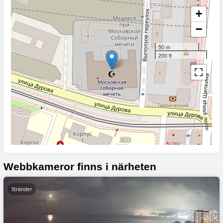
+
−
50 m
200 ft
Webbkameror finns i närheten
Stränder