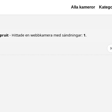
Hoppa till huvudinnehåll
Основная навиг
Alla kameror
Katego
pruit
- Hittade en webbkamera med sändningar:
1
.