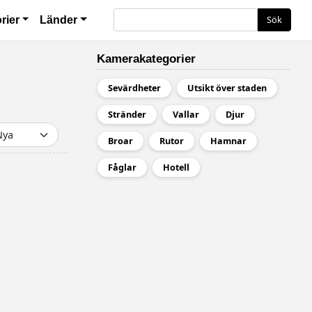
ация
Sök
Sök
rier
Länder
Kamerakategorier
Sevärdheter
Utsikt över staden
Stränder
Vallar
Djur
Broar
Rutor
Hamnar
Fåglar
Hotell