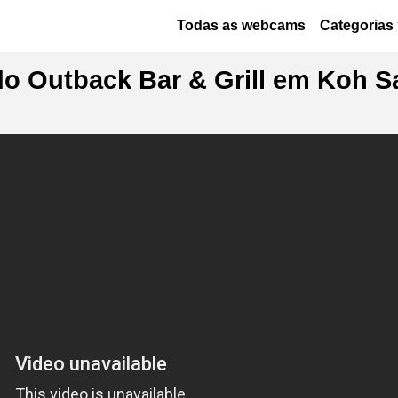
Passar para o conteúdo principa
Основная навигация
Todas as webcams
Categorias
o Outback Bar & Grill em Koh S