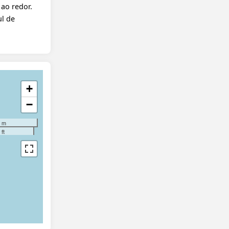
 ao redor.
ul de
+
−
 m
ft