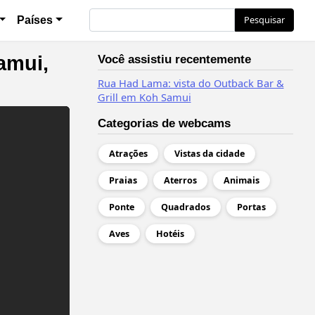
l
Pesquisar
Pesquisar
Países
amui,
Você assistiu recentemente
Rua Had Lama: vista do Outback Bar &
Grill em Koh Samui
Categorias de webcams
Atrações
Vistas da cidade
Praias
Aterros
Animais
Ponte
Quadrados
Portas
Aves
Hotéis