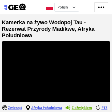
Przejdź do treści
Select your language
Kamerka na żywo Wodopoj Tau -
Rezerwat Przyrody Madikwe, Afryka
Południowa
Zwierząt
Afryka Południowa
Z dźwiękiem
PTZ