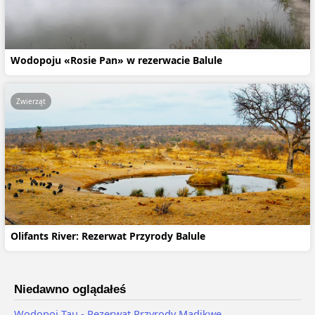
Wodopoju «Rosie Pan» w rezerwacie Balule
Zwierząt
Olifants River: Rezerwat Przyrody Balule
Niedawno oglądałeś
Wodopoj Tau - Rezerwat Przyrody Madikwe