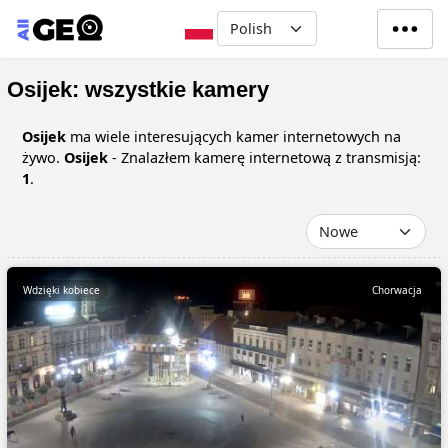
Przejdź do treści
Select your language
Osijek: wszystkie kamery
Osijek
ma wiele interesujących kamer internetowych na
żywo.
Osijek
- Znalazłem kamerę internetową z transmisją:
1
.
Wdzięki kobiece
Chorwacja