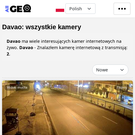
Przejdź do treści
Select your language
Davao: wszystkie kamery
Davao
ma wiele interesujących kamer internetowych na
żywo.
Davao
- Znalazłem kamerę internetową z transmisją:
2
.
Widoki miasta
Filipiny