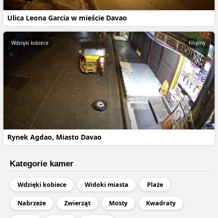
Ulica Leona Garcia w mieście Davao
Wdzięki kobiece
Filipiny
Rynek Agdao, Miasto Davao
Kategorie kamer
Wdzięki kobiece
Widoki miasta
Plaże
Nabrzeże
Zwierząt
Mosty
Kwadraty