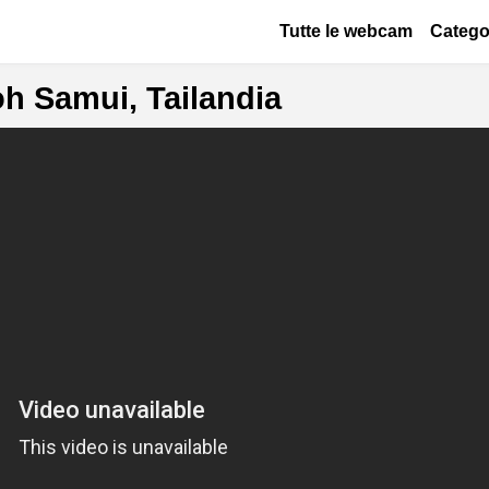
Salta al contenuto principale
Основная навигац
Tutte le webcam
Catego
 Samui, Tailandia