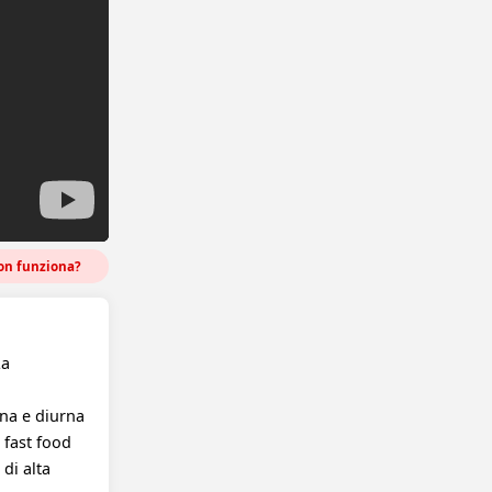
n funziona?
La
rna e diurna
 fast food
di alta