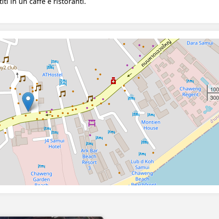
ti in un caffè e ristoranti.
100
300 