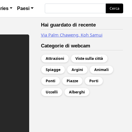
ия
Cerca
Cerca
ries
Paesi
Hai guardato di recente
Via Palm Chaweng, Koh Samui
Categorie di webcam
Attrazioni
Viste sulla città
Spiagge
Argini
Animali
Ponti
Piazze
Porti
Uccelli
Alberghi