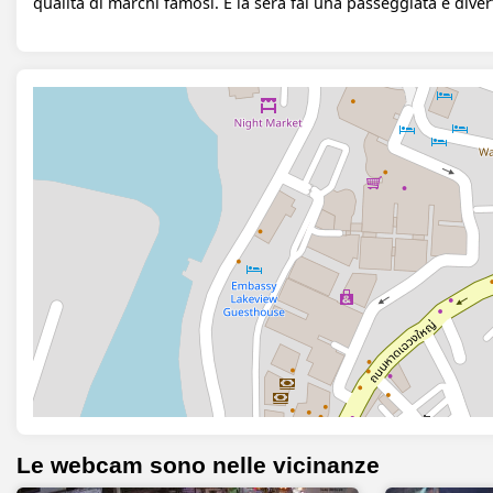
qualità di marchi famosi. E la sera fai una passeggiata e diverti
Le webcam sono nelle vicinanze