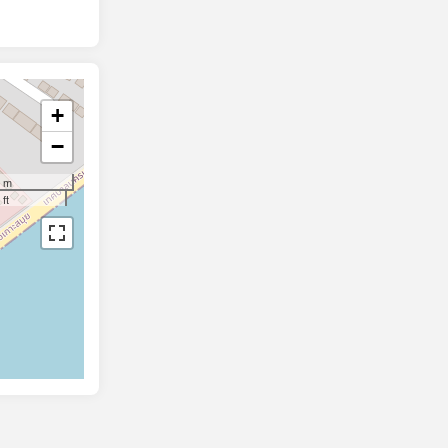
+
−
 m
ft