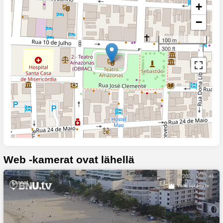
+
−
100 m
300 ft
Web -kamerat ovat lähellä
Rannat