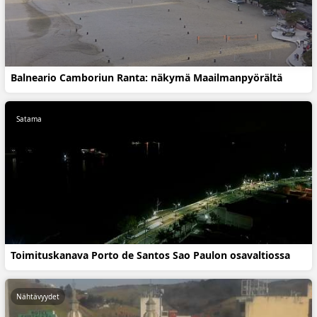
Balneario Camboriun Ranta: näkymä Maailmanpyörältä
Satama
Toimituskanava Porto de Santos Sao Paulon osavaltiossa
Nähtävyydet