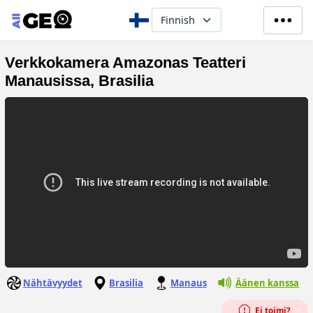
Hyppää pääsisältöön
Select your language
Verkkokamera Amazonas Teatteri
Manausissa, Brasilia
Nähtävyydet
Brasilia
Manaus
Äänen kanssa
Ei toimi?