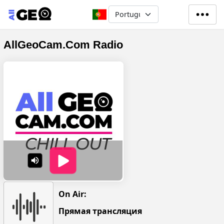
Passar para o conteúdo principa
Select your language
AllGeoCam.Com Radio
On Air:
Прямая трансляция