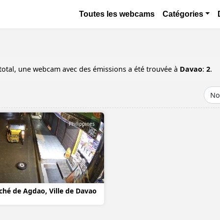
Aller au contenu principal
Основная навигация
Toutes les webcams
Catégories
total, une webcam avec des émissions a été trouvée à
Davao
:
2
.
Philippines
hé de Agdao, Ville de Davao