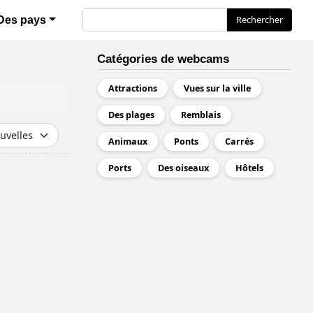
Rechercher
Rechercher
Des pays
Catégories de webcams
Attractions
Vues sur la ville
Des plages
Remblais
Animaux
Ponts
Carrés
Ports
Des oiseaux
Hôtels